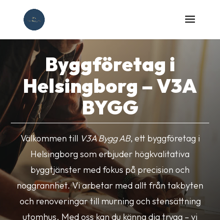
Byggföretag i
Helsingborg – V3A
BYGG
Välkommen till
V3A Bygg AB
, ett byggföretag i
Helsingborg som erbjuder högkvalitativa
byggtjänster med fokus på precision och
noggrannhet. Vi arbetar med allt från takbyten
och renoveringar till murning och stensättning
utomhus. Med oss kan du känna dig trygg – vi