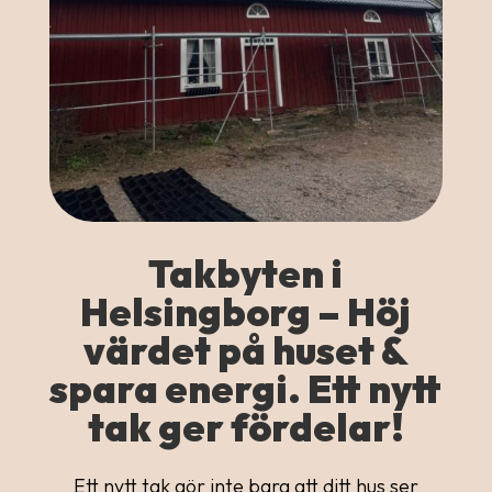
Takbyten i
Helsingborg – Höj
värdet på huset &
spara energi. Ett nytt
tak ger fördelar!
Ett nytt tak gör inte bara att ditt hus ser