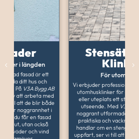
Stensättning &
Klinkers
För utomhusbruk
Vi erbjuder professionell stensättning och
utomhusklinker för att ge din trädgård
eller uteplats ett stilrent och hållbart
utseende. Med
V3A Bygg AB
får du
noggrant utformade ytor som både är
praktiska och vackra. Oavsett om det
handlar om en stengång, uteplats eller
uppfart, ser vi till att varje sten ligger på