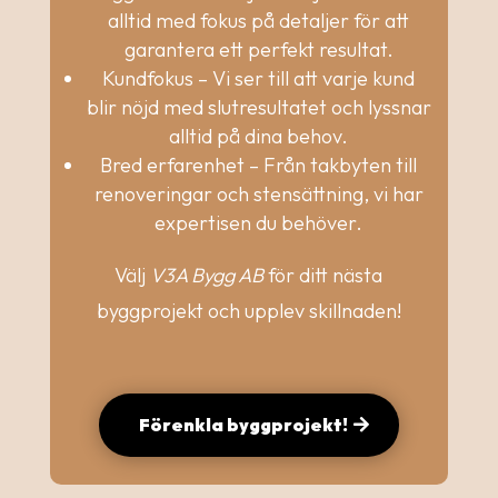
alltid med fokus på detaljer för att
garantera ett perfekt resultat.
Kundfokus – Vi ser till att varje kund
blir nöjd med slutresultatet och lyssnar
alltid på dina behov.
Bred erfarenhet – Från takbyten till
renoveringar och stensättning, vi har
expertisen du behöver.
Välj
V3A Bygg AB
för ditt nästa
byggprojekt och upplev skillnaden!
Förenkla byggprojekt!