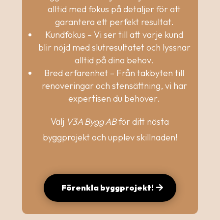
alltid med fokus på detaljer för att
garantera ett perfekt resultat.
Kundfokus – Vi ser till att varje kund
blir nöjd med slutresultatet och lyssnar
alltid på dina behov.
Bred erfarenhet – Från takbyten till
renoveringar och stensättning, vi har
expertisen du behöver.
Välj
V3A Bygg AB
för ditt nästa
byggprojekt och upplev skillnaden!
Förenkla byggprojekt!