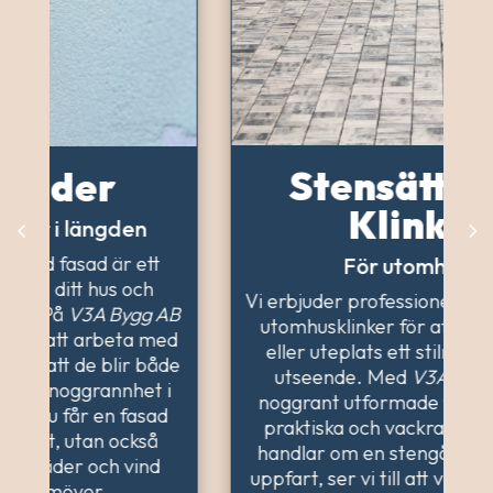
Stensättning &
Klinkers
För utomhusbruk
Vi erbjuder professionell stensättning och
utomhusklinker för att ge din trädgård
eller uteplats ett stilrent och hållbart
utseende. Med
V3A Bygg AB
får du
noggrant utformade ytor som både är
praktiska och vackra. Oavsett om det
handlar om en stengång, uteplats eller
uppfart, ser vi till att varje sten ligger på