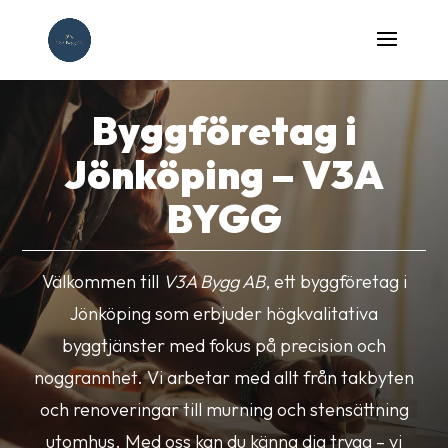
Byggföretag i
Jönköping – V3A
BYGG
Välkommen till
V3A Bygg AB
, ett byggföretag i
Jönköping som erbjuder högkvalitativa
byggtjänster med fokus på precision och
noggrannhet. Vi arbetar med allt från takbyten
och renoveringar till murning och stensättning
utomhus. Med oss kan du känna dig trygg – vi