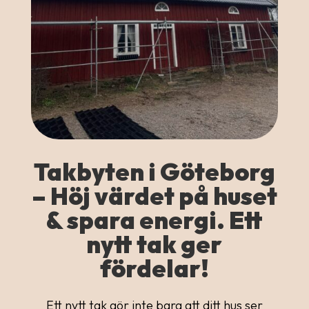
Takbyten i Göteborg
– Höj värdet på huset
& spara energi. Ett
nytt tak ger
fördelar!
Ett nytt tak gör inte bara att ditt hus ser