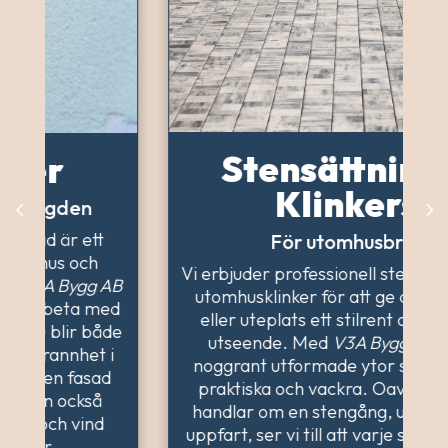
Stensättning &
Klinkers
För utomhusbruk
Vi erbjuder professionell stensättning och
utomhusklinker för att ge din trädgård
eller uteplats ett stilrent och hållbart
utseende. Med
V3A Bygg AB
får du
noggrant utformade ytor som både är
praktiska och vackra. Oavsett om det
handlar om en stengång, uteplats eller
uppfart, ser vi till att varje sten ligger på