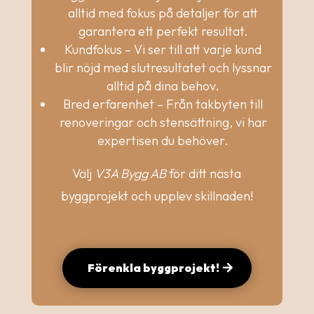
alltid med fokus på detaljer för att
garantera ett perfekt resultat.
Kundfokus – Vi ser till att varje kund
blir nöjd med slutresultatet och lyssnar
alltid på dina behov.
Bred erfarenhet – Från takbyten till
renoveringar och stensättning, vi har
expertisen du behöver.
Välj
V3A Bygg AB
för ditt nästa
byggprojekt och upplev skillnaden!
Förenkla byggprojekt!