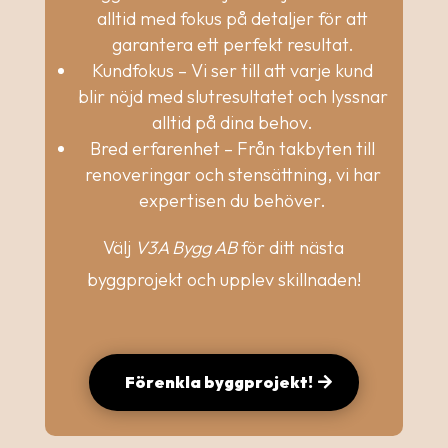
alltid med fokus på detaljer för att
garantera ett perfekt resultat.
Kundfokus – Vi ser till att varje kund
blir nöjd med slutresultatet och lyssnar
alltid på dina behov.
Bred erfarenhet – Från takbyten till
renoveringar och stensättning, vi har
expertisen du behöver.
Välj
V3A Bygg AB
för ditt nästa
byggprojekt och upplev skillnaden!
Förenkla byggprojekt!