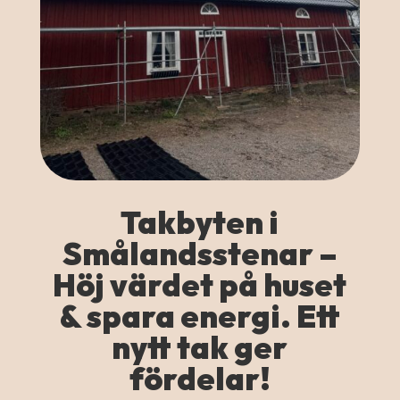
Takbyten i
Smålandsstenar –
Höj värdet på huset
& spara energi. Ett
nytt tak ger
fördelar!