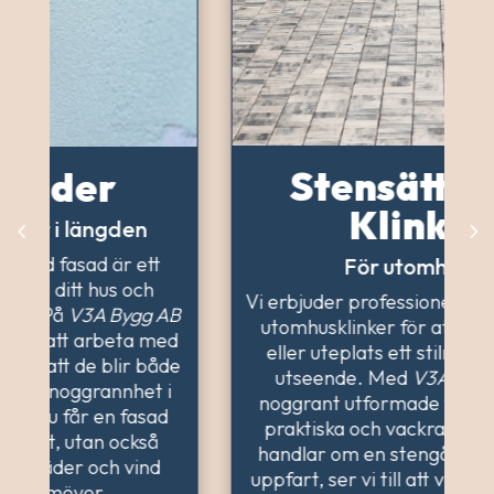
Stensättning &
Klinkers
För utomhusbruk
Vi erbjuder professionell stensättning och
utomhusklinker för att ge din trädgård
eller uteplats ett stilrent och hållbart
utseende. Med
V3A Bygg AB
får du
noggrant utformade ytor som både är
praktiska och vackra. Oavsett om det
handlar om en stengång, uteplats eller
uppfart, ser vi till att varje sten ligger på