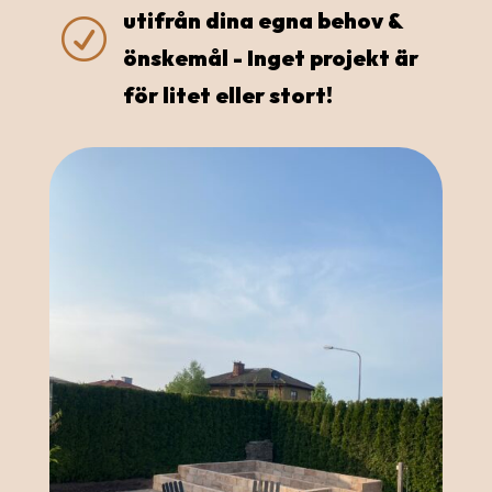
utifrån dina egna behov &
R
önskemål - Inget projekt är
för litet eller stort!