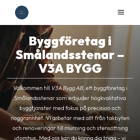
Byggföretag i
Smålandsstenar –
V3A BYGG
Välkommen till
V3A Bygg AB
, ett byggföretag i
Smålandsstenar som erbjuder högkvalitativa
byggtjänster med fokus på precision och
noggrannhet. Vi arbetar med allt från takbyten
och renoveringar till murning och stensättning
utomhus. Med oss kan du känna dig trygg – vi