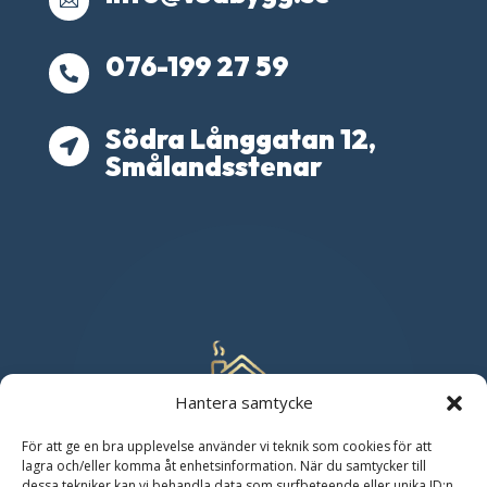

076-199 27 59

Södra Långgatan 12,

Smålandsstenar
Hantera samtycke
För att ge en bra upplevelse använder vi teknik som cookies för att
lagra och/eller komma åt enhetsinformation. När du samtycker till
dessa tekniker kan vi behandla data som surfbeteende eller unika ID:n